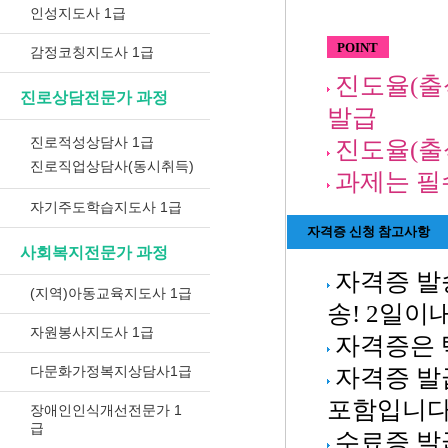
인성지도사 1급
POINT
감정코칭지도사 1급
진도율(출
진로상담전문가 과정
발급
진로적성상담사 1급
진도율(출석
진로직업상담사(동시취득)
과제는 필
자기주도학습지도사 1급
자격증 신청 참고사항
사회복지전문가 과정
자격증 발
(지역)아동교육지도사 1급
송! 2일이
자원봉사지도사 1급
자격증은 
다문화가정복지상담사1급
자격증 발
포함입니다
장애인인식개선전문가 1
급
수료증 발