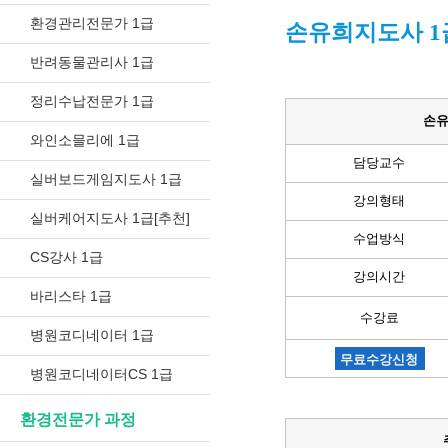
환경관리전문가 1급
손유희지도사 1
반려동물관리사 1급
정리수납전문가 1급
손유
와인소믈리에 1급
담당교수
실버보드게임지도사 1급
강의형태
실버케어지도사 1급[추천]
수업방식
CS강사 1급
강의시간
바리스타 1급
수강료
병원코디네이터 1급
무료수강신청
병원코디네이터CS 1급
환경전문가 과정