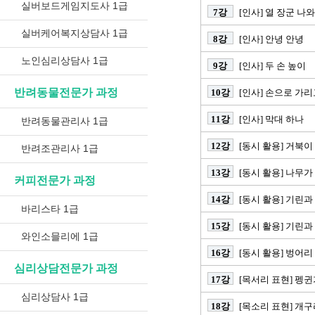
실버보드게임지도사 1급
7강
[인사] 열 장군 나
실버케어복지상담사 1급
8강
[인사] 안녕 안녕
노인심리상담사 1급
9강
[인사] 두 손 높이
반려동물전문가 과정
10강
[인사] 손으로 가
11강
[인사] 막대 하나
반려동물관리사 1급
12강
[동시 활용] 거북이
반려조관리사 1급
13강
[동시 활용] 나무
커피전문가 과정
14강
[동시 활용] 기린과
바리스타 1급
15강
[동시 활용] 기린과
와인소믈리에 1급
16강
[동시 활용] 벙어리
심리상담전문가 과정
17강
[목서리 표현] 펭
심리상담사 1급
18강
[목소리 표현] 개구