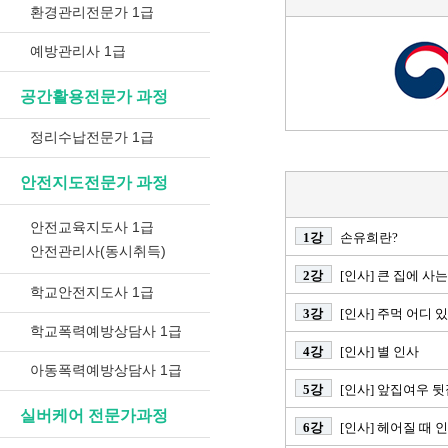
환경관리전문가 1급
예방관리사 1급
공간활용전문가 과정
정리수납전문가 1급
안전지도전문가 과정
안전교육지도사 1급
1강
손유희란?
안전관리사(동시취득)
2강
[인사] 큰 집에 사는
학교안전지도사 1급
3강
[인사] 주먹 어디 
학교폭력예방상담사 1급
4강
[인사] 별 인사
아동폭력예방상담사 1급
5강
[인사] 앞집여우 
실버케어 전문가과정
6강
[인사] 헤어질 때 