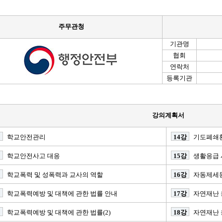
주무관청
기관명
협회
연락처
등록기관
강의계획서
학교안전관리
14강
기도폐쇄환
학교안전사고 대응
15강
생활응급 
학교폭력 및 성폭력과 교사의 역할
16강
자동제세동
학교폭력예방 및 대책에 관한 법률 안내
17강
자연재난
학교폭력예방 및 대책에 관한 법률(2)
18강
자연재난 