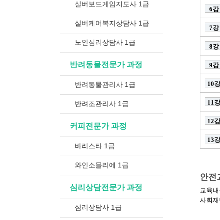
실버보드게임지도사 1급
6강
실버케어복지상담사 1급
7강
노인심리상담사 1급
8강
반려동물전문가 과정
9강
10
반려동물관리사 1급
11
반려조관리사 1급
12
커피전문가 과정
13
바리스타 1급
와인소믈리에 1급
안전
심리상담전문가 과정
교육내용
사회재
심리상담사 1급