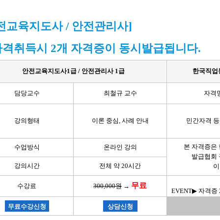
전교육지도사 / 안전관리사]
자격취득시 2개 자격증이 동시발급됩니다.
안전교육지도사1급 / 안전관리사 1급
한국직업능
담당교수
최철규 교수
자격
강의형태
이론 중심, 사례 안내
민간자격 등
본 자격증은
수업방식
온라인 강의
발급협회 
강의시간
전체 약 20시간
이
무료
수강료
300,000원
→
EVENT▶ 자격
무료수강신청
상담신청