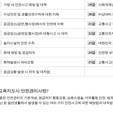
가정 내 안전사고 예방 및 대책
19강
사회적재
수상안전 및 생활안전수칙에 대한 이해
20강
비상대비 
공공장소(공연,행사장)에서의 안전에 이해
21강
교통사고 
공공장소(공연장,행사장)의 대형사고 시 대처
22강
교통안전
강
놀이시설의 안전 수칙
23강
대한민국 
강
화재 예방 및 응급처치
24강
안전한 보
강
화재발생시 대피요령
25강
교통사고(
강
응급상황 발생 시 처치 및 대처법
교육지도사 안전관리사란?
은 안전관리의 기본개념, 응급처치 행동요령, 심폐소생술, 야외활동 안전, 범죄예
난 등 일반생활에서 발생할 수 있는 여러 가지 안전사고에 대한 예방법과 대처방